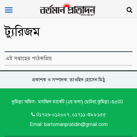
Bartoman Protidin
ট্যুরিজম
এই সপ্তাহের পাঠকপ্রিয়
প্রকাশক ও সম্পাদক: তাওহিদ হোসেন মিঠু
কুমিল্লা অফিস- মসজিদ মার্কেট (২য় তলা) ছোটরা,কুমিল্লা।৩৫00
0১৭২৬-০১২০০৭, ০১৭১১-৩৮৮১৫৫
Email: bartomanpratidin@gmail.com