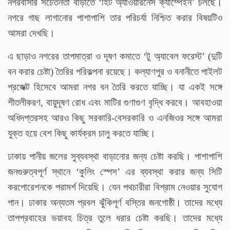
নগরবাসীর সচেতনতা বাড়াতে ‘হিট অ্যাওয়ারনেস ক্যাম্পেইন’ চলছে।
নগরে গাছ লাগানোর পাশাপাশি তার পরিচর্যা নিশ্চিত করার বিষয়টিও
আমরা দেখছি।
এ ছাড়াও নগরের তাপমাত্রা ও দূষণ কমাতে ‘টু অ্যাবেল ফরেস্ট’ (দুটি
বন করার চেষ্টা) তৈরির পরিকল্পনা রয়েছে। কল্যাণপুর ও বনানীতে পাইলট
প্রজেক্ট হিসেবে আমরা নগর বন তৈরি করতে যাচ্ছি। যা একই সঙ্গে
শীতলীকরণ, বায়ুদূষণ রোধ এবং মাটির গুণাগুণ বৃদ্ধি করবে। আবহাওয়া
অধিদপ্তরসহ আরও কিছু সরকারি-বেসরকারি ও এনজিওর সঙ্গে আমরা
যুক্ত হয়ে বেশ কিছু কার্যক্রম চালু করতে যাচ্ছি।
ঢাকায় পানীয় জলের সুব্যবস্থা বাড়ানোর জন্য চেষ্টা করছি। পাশাপাশি
জনগুরুত্বপূর্ণ স্থানে ‘কুলিং স্পেস’ এর ব্যবস্থা করার জন্য সিটি
করপোরেশনকে পরামর্শ দিয়েছি। যেন পথচারীরা বিশ্রাম নেওয়ার সুযোগ
পান। ঢাকার অন্যতম প্রবল ঝুঁকিপূর্ণ বস্তির জনগোষ্ঠী। তাদের মধ্যে
তাপপ্রবাহের ভয়াবহ চিত্র তুলে ধরার চেষ্টা করছি। তাদের মধ্যে