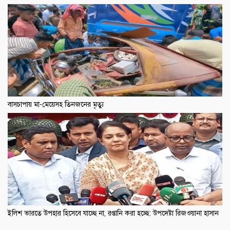
বাসচাপায় মা-মেয়েসহ তিনজনের মৃত্যু
ইলিশ ভারতে উপহার হিসেবে যাচ্ছে না, রপ্তানি করা হচ্ছে: উপদেষ্টা রিজওয়ানা হাসান