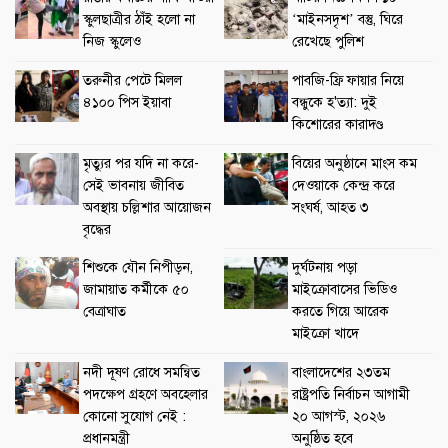
স্কুলছাত্রীর ঠাঁই হলো না
‘মাইনসদৃশ’ বস্তু, ঘিরে
নিজ স্কুলেও
রেখেছে পুলিশ
তরুনীর পেটে মিলল
পাবজি-ফ্রি ফায়ার নিয়ে
৪১০০ পিস ইয়াবা
বন্ধুকে হ'ত্যা: দুই
কিশোরের কারাদণ্ড
মৃত্যুর পর যদি না করে-
বিয়ের অনুষ্ঠানে মাংস কম
সেই ভাবনায় জীবিত
দেওয়াকে কেন্দ্র করে
অবস্থায় চল্লিশার আয়োজন
সংঘর্ষ, আহত ৩
বৃদ্ধের
শিশুকে যৌন নিপীড়ন,
দুর্ঘটনায় পড়া
জামায়াত কর্মীকে ৫০
মাইক্রোবাসের ভিডিও
বেত্রাঘাত
করতে গিয়ে আরেক
মাইক্রো খাদে
নদী দূষণ রোধে সমন্বিত
বাংলাদেশের ২৩তম
পদক্ষেপ গ্রহণে অবহেলার
রাষ্ট্রপতি নির্বাচন আগামী
কোনো সুযোগ নেই :
২০ আগস্ট, ২০২৬
প্রধানমন্ত্রী
অনুষ্ঠিত হবে