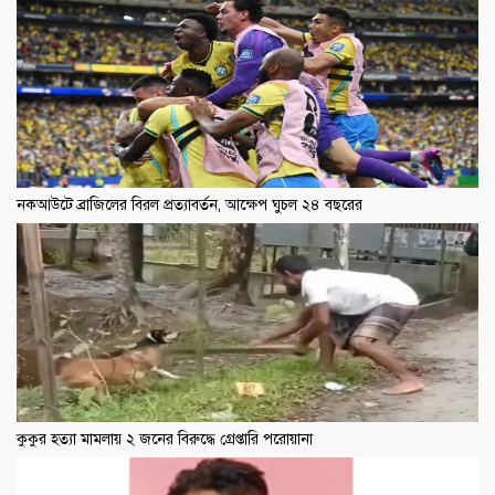
নকআউটে ব্রাজিলের বিরল প্রত্যাবর্তন, আক্ষেপ ঘুচল ২৪ বছরের
কুকুর হত্যা মামলায় ২ জনের বিরুদ্ধে গ্রেপ্তারি পরোয়ানা