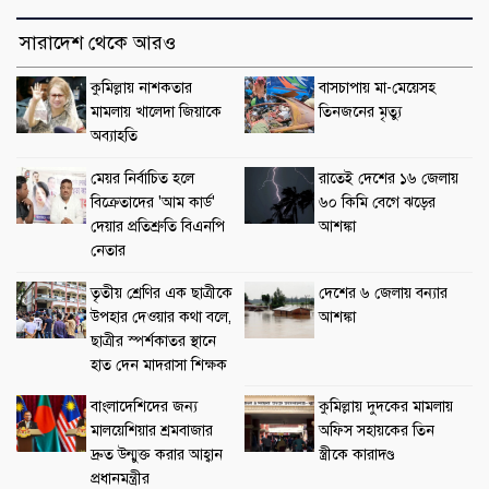
সারাদেশ থেকে আরও
কুমিল্লায় নাশকতার
বাসচাপায় মা-মেয়েসহ
মামলায় খালেদা জিয়াকে
তিনজনের মৃত্যু
অব্যাহতি
মেয়র নির্বাচিত হলে
রাতেই দেশের ১৬ জেলায়
বিক্রেতাদের 'আম কার্ড'
৬০ কিমি বেগে ঝড়ের
দেয়ার প্রতিশ্রুতি বিএনপি
আশঙ্কা
নেতার
তৃতীয় শ্রেণির এক ছাত্রীকে
দেশের ৬ জেলায় বন্যার
উপহার দেওয়ার কথা বলে,
আশঙ্কা
ছাত্রীর স্পর্শকাতর স্থানে
হাত দেন মাদরাসা শিক্ষক
বাংলাদেশিদের জন্য
কুমিল্লায় দুদকের মামলায়
মালয়েশিয়ার শ্রমবাজার
অফিস সহায়কের তিন
দ্রুত উন্মুক্ত করার আহ্বান
স্ত্রীকে কারাদণ্ড
প্রধানমন্ত্রীর