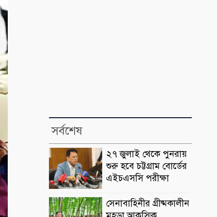
সর্বশেষ
২৭ জুলাই থেকে পুনরায়
শুরু হবে চট্টগ্রাম বোর্ডের
এইচএসসি পরীক্ষা
সেনাবাহিনীর গ্রীষ্মকালীন
মহড়া আকস্মিক