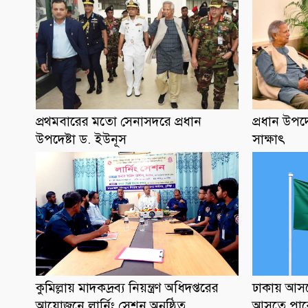
প্রথমবারের মতো সেনাসদরে প্রধান
প্রধান উপদে
উপদেষ্টা ড. ইউনূস
সাক্ষাৎ
কুমিল্লায় মাদকদ্রব্য নিয়ন্ত্রণ অধিদপ্তরের
ঢাকায় আসছ
আয়োজনে লার্নিং সেশন অনুষ্ঠিত
আসতে পার