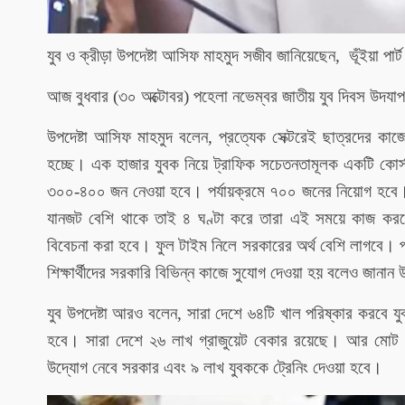
যুব ও ক্রীড়া উপদেষ্টা আসিফ মাহমুদ সজীব জানিয়েছেন, ভূঁইয়া পার্
আজ বুধবার (৩০ অক্টোবর) পহেলা নভেম্বর জাতীয় যুব দিবস উদযাপন
উপদেষ্টা আসিফ মাহমুদ বলেন, প্রত্যেক সেক্টরেই ছাত্রদের কা
হচ্ছে। এক হাজার যুবক নিয়ে ট্রাফিক সচেতনতামূলক একটি কোর্
৩০০-৪০০ জন নেওয়া হবে। পর্যায়ক্রমে ৭০০ জনের নিয়োগ হবে। র
যানজট বেশি থাকে তাই ৪ ঘণ্টা করে তারা এই সময়ে কাজ করব
বিবেচনা করা হবে। ফুল টাইম নিলে সরকারের অর্থ বেশি লাগবে। পা
শিক্ষার্থীদের সরকারি বিভিন্ন কাজে সুযোগ দেওয়া হয় বলেও জানান উ
যুব উপদেষ্টা আরও বলেন, সারা দেশে ৬৪টি খাল পরিষ্কার করবে যুব
হবে। সারা দেশে ২৬ লাখ গ্রাজুয়েট বেকার রয়েছে। আর মোট 
উদ্যোগ নেবে সরকার এবং ৯ লাখ যুবককে ট্রেনিং দেওয়া হবে।