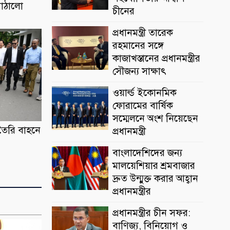
পাঠালো
চীনের
প্রধানমন্ত্রী তারেক
রহমানের সঙ্গে
কাজাখস্তানের প্রধানমন্ত্রীর
সৌজন্য সাক্ষাৎ
ওয়ার্ল্ড ইকোনমিক
ফোরামের বার্ষিক
সম্মেলনে অংশ নিয়েছেন
র তৈরি বাহনে
প্রধানমন্ত্রী
বাংলাদেশিদের জন্য
মালয়েশিয়ার শ্রমবাজার
দ্রুত উন্মুক্ত করার আহ্বান
প্রধানমন্ত্রীর
প্রধানমন্ত্রীর চীন সফর:
বাণিজ্য, বিনিয়োগ ও