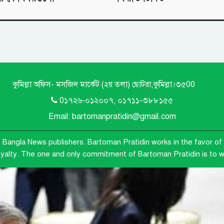
কুমিল্লা অফিস- মসজিদ মার্কেট (২য় তলা) ছোটরা,কুমিল্লা।৩৫00
0১৭২৬-০১২০০৭, ০১৭১১-৩৮৮১৫৫
Email: bartomanpratidin@gmail.com
e Bangla News publishers.
Bartoman Pratidin works in the favor of 
loyalty. The one and only commitment of Bartoman Pratidin is to wo