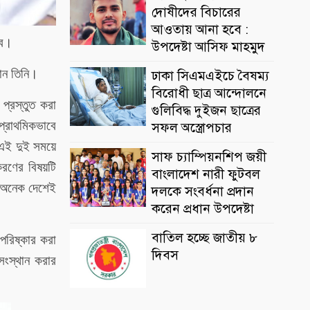
দোষীদের বিচারের
আওতায় আনা হবে :
বে।
উপদেষ্টা আসিফ মাহমুদ
নান তিনি।
ঢাকা সিএমএইচে বৈষম্য
বিরোধী ছাত্র আন্দোলনে
প্রস্তুত করা
গুলিবিদ্ধ দুইজন ছাত্রের
প্রাথমিকভাবে
সফল অস্ত্রোপচার
 এই দুই সময়ে
সাফ চ্যাম্পিয়নশিপ জয়ী
রণের বিষয়টি
বাংলাদেশ নারী ফুটবল
ত অনেক দেশেই
দলকে সংবর্ধনা প্রদান
করেন প্রধান উপদেষ্টা
বাতিল হচ্ছে জাতীয় ৮
 পরিষ্কার করা
দিবস
ংস্থান করার