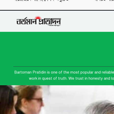
Bartoman Pratidin is one of the most popular and reliabl
work in quest of truth. We trust in honesty and 