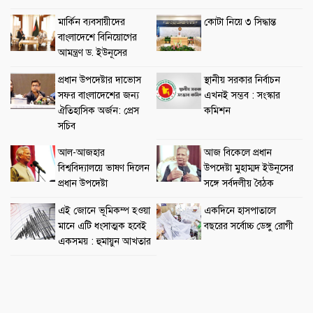
মার্কিন ব্যবসায়ীদের
কোটা নিয়ে ৩ সিদ্ধান্ত
বাংলাদেশে বিনিয়োগের
আমন্ত্রণ ড. ইউনূসের
প্রধান উপদেষ্টার দাভোস
স্থানীয় সরকার নির্বাচন
সফর বাংলাদেশের জন্য
এখনই সম্ভব : সংস্কার
ঐতিহাসিক অর্জন: প্রেস
কমিশন
সচিব
আল-আজহার
আজ বিকেলে প্রধান
বিশ্ববিদ্যালয়ে ভাষণ দিলেন
উপদেষ্টা মুহাম্মদ ইউনূসের
প্রধান উপদেষ্টা
সঙ্গে সর্বদলীয় বৈঠক
এই জোনে ভূমিকম্প হওয়া
একদিনে হাসপাতালে
মানে এটি ধংসাত্মক হবেই
বছরের সর্বোচ্চ ডেঙ্গু রোগী
একসময় : হুমায়ুন আখতার