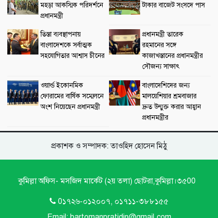
মহড়া আকস্মিক পরিদর্শনে
টাকার বাজেট সংসদে পাস
প্রধানমন্ত্রী
তিস্তা ব্যবস্থাপনায়
প্রধানমন্ত্রী তারেক
বাংলাদেশকে সর্বাত্মক
রহমানের সঙ্গে
সহযোগিতার আশ্বাস চীনের
কাজাখস্তানের প্রধানমন্ত্রীর
সৌজন্য সাক্ষাৎ
ওয়ার্ল্ড ইকোনমিক
বাংলাদেশিদের জন্য
ফোরামের বার্ষিক সম্মেলনে
মালয়েশিয়ার শ্রমবাজার
অংশ নিয়েছেন প্রধানমন্ত্রী
দ্রুত উন্মুক্ত করার আহ্বান
প্রধানমন্ত্রীর
প্রকাশক ও সম্পাদক: তাওহিদ হোসেন মিঠু
কুমিল্লা অফিস- মসজিদ মার্কেট (২য় তলা) ছোটরা,কুমিল্লা।৩৫00
0১৭২৬-০১২০০৭, ০১৭১১-৩৮৮১৫৫
Email: bartomanpratidin@gmail.com