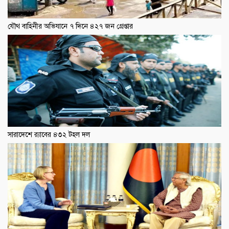
যৌথ বাহিনীর অভিযানে ৭ দিনে ৪২৭ জন গ্রেপ্তার
সারাদেশে র‍্যাবের ৪৩২ টহল দল