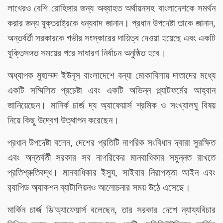
লাখেরও বেশি রোহিঙ্গার জন্য অব্যাহত অর্থায়নসহ বাংলাদেশকে সমর্থন
করার জন্য যুক্তরাষ্ট্রকে ধন্যবাদ জানান। প্রধান উপদেষ্টা তাকে জানান,
অন্তর্বর্তী সরকারকে গভীর সংস্কারের দায়িত্ব দেওয়া হয়েছে এবং একটি
যুক্তিসঙ্গত সময়ের পরে সাধারণ নির্বাচন অনুষ্ঠিত হবে।
অধ্যাপক মুহাম্মদ ইউনূস বাংলাদেশে বন্যা মোকাবিলায় দাতাদের মধ্যে
একটি সম্মিলিত প্রচেষ্টা এবং একটি অভিন্ন প্ল্যাটফর্মের আহ্বান
জানিয়েছেন। মানির্ক চার্জ দ্য অ্যাফেয়ার্স শ্রমিক ও সংখ্যালঘু বিষয়
নিয়ে কিছু উদ্বেগ উত্থাপন করেছেন।
প্রধান উপদেষ্টা বলেন, দেশের প্রতিটি নাগরিক সংবিধান দ্বারা সুরক্ষিত
এবং অন্তর্বর্তী সরকার সব নাগরিকের মানবাধিকার সমুন্নত রাখতে
প্রতিশ্রুতিবদ্ধ। মানবাধিকার ইস্যু, সাইবার নিরাপত্তা আইন এবং
র‌্যাপিড অ্যাকশন ব্যাটালিয়নও আলোচনার সময় উঠে এসেছে।
মার্কিন চার্জ ডি'অ্যাফেয়ার্স বলেছেন, তার সরকার দেশে ন্যায্যবিচার