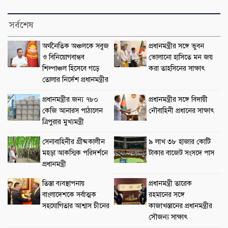
সর্বশেষ
অর্থনৈতিক অঞ্চলকে সবুজ
প্রধানমন্ত্রীর সঙ্গে ভুবন
ও বিনিয়োগবান্ধব
ভোলানো হাসিতে মন জয়
শিল্পাঞ্চল হিসেবে গড়ে
করা তাহসিনের সাক্ষাৎ
তোলার নির্দেশ প্রধানমন্ত্রীর
প্রধানমন্ত্রীর জন্য ৭৮০
প্রধানমন্ত্রীর সঙ্গে বিদায়ী
কেজি আনারস পাঠালেন
নৌবাহিনী প্রধানের সাক্ষাৎ
ত্রিপুরার মুখ্যমন্ত্রী
সেনাবাহিনীর গ্রীষ্মকালীন
৯ লাখ ৩৮ হাজার কোটি
মহড়া আকস্মিক পরিদর্শনে
টাকার বাজেট সংসদে পাস
প্রধানমন্ত্রী
তিস্তা ব্যবস্থাপনায়
প্রধানমন্ত্রী তারেক
বাংলাদেশকে সর্বাত্মক
রহমানের সঙ্গে
সহযোগিতার আশ্বাস চীনের
কাজাখস্তানের প্রধানমন্ত্রীর
সৌজন্য সাক্ষাৎ