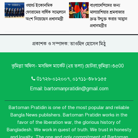
ওয়ার্ল্ড ইকোনমিক
বাংলাদেশিদের জন্য
ফোরামের বার্ষিক সম্মেলনে
মালয়েশিয়ার শ্রমবাজার
অংশ নিয়েছেন প্রধানমন্ত্রী
দ্রুত উন্মুক্ত করার আহ্বান
প্রধানমন্ত্রীর
প্রকাশক ও সম্পাদক: তাওহিদ হোসেন মিঠু
কুমিল্লা অফিস- মসজিদ মার্কেট (২য় তলা) ছোটরা,কুমিল্লা।৩৫00
0১৭২৬-০১২০০৭, ০১৭১১-৩৮৮১৫৫
Email: bartomanpratidin@gmail.com
Bartoman Pratidin is one of the most popular and reliable
Bangla News publishers.
Bartoman Pratidin works in the
favor of the liberation war, the glorious history of
Bangladesh. We work in quest of truth. We trust in honesty
and loyalty. The one and only commitment of Bartoman