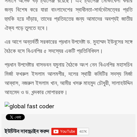
সমানে
অনেক
বড়
চ্যালেঞ্জ
রয়েছে।
এই
চ্যালেঞ্জ
মোকাবেলা
করার
-
জন্য
বিশেষ
করে
যারা
বাংলাদেশের
স্বাধীনতা
সার্বভৌমত্বের
প্রতি
,
হুমকি
হয়ে
দাঁড়ায়
তাদের
প্রতিহতের
জন্য
আমাদের
অবশ্যই
জাতীয়
ঐক্য
গড়ে
তুলতে
হবে।
.
এর
আগে
অন্তর্বর্তী
সরকারের
প্রধান
উপদেষ্টা
ড
মুহাম্মদ
ইউনূসের
সঙ্গে
বৈঠকে
বসে
বিএনপির
৫
সদস্যের
একটি
প্রতিনিধিদল।
প্রধান
উপদেষ্টার
বাসভবন
যমুনায়
বৈঠকে
অংশ
নেন
বিএনপির
মহাসচিব
,
মির্জা
ফখরুল
ইসলাম
আলমগীর
দলের
স্থায়ী
কমিটির
সদস্য
মির্জা
,
,
,
আব্বাস
নজরুল
ইসলাম
খান
আমীর
খসরু
মাহমুদ
চৌধুরী
সালাহউদ্দিন
.
আহমেদ
ও
ড
খন্দকার
মোশাররফ।
ইউটিউব সাবস্ক্রাইব করুন