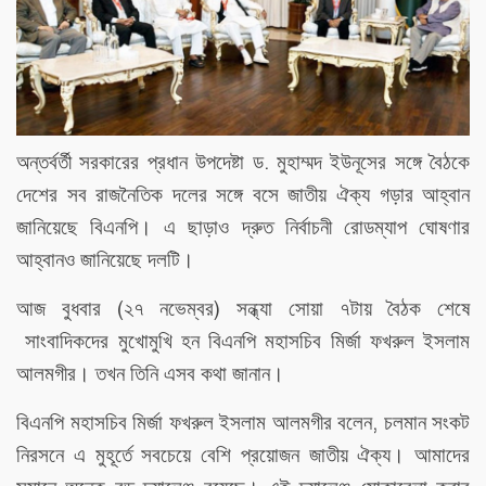
.
অন্তর্বর্তী
সরকারের
প্রধান
উপদেষ্টা
ড
মুহাম্মদ
ইউনূসের
সঙ্গে
বৈঠকে
দেশের
সব
রাজনৈতিক
দলের
সঙ্গে
বসে
জাতীয়
ঐক্য
গড়ার
আহ্বান
জানিয়েছে
বিএনপি।
এ
ছাড়াও
দ্রুত
নির্বাচনী
রোডম্যাপ
ঘোষণার
আহ্বানও
জানিয়েছে
দলটি।
(
)
আজ বুধবার
২৭
নভেম্বর
সন্ধ্যা
সোয়া
৭টায় বৈঠক
শেষে
সাংবাদিকদের
মুখোমুখি
হন
বিএনপি
মহাসচিব
মির্জা
ফখরুল
ইসলাম
আলমগীর।
তখন
তিনি
এসব
কথা
জানান।
,
বিএনপি
মহাসচিব মির্জা
ফখরুল
ইসলাম
আলমগীর
বলেন
চলমান
সংকট
নিরসনে
এ
মুহূর্তে
সবচেয়ে
বেশি
প্রয়োজন
জাতীয়
ঐক্য।
আমাদের