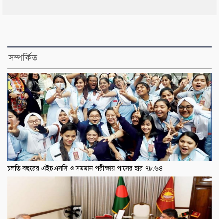
সম্পর্কিত
চলতি বছরের এইচএসসি ও সমমান পরীক্ষায় পাসের হার ৭৮.৬৪