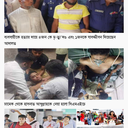
ব্যবসায়ীকে হত্যার দায়ে ৪জন কে মৃ-ত্যু’দণ্ড এবং ১জনকে যাবজ্জীবন দিয়েছেন
আদালত
ঢামেক থেকে হাসনাত আব্দুল্লাহকে নেয়া হলো সিএমএইচে