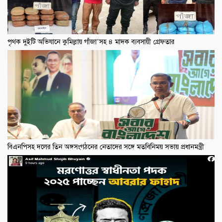
পৃথক দুইটি অভিযানে কুমিল্লায় গাঁজা’সহ ৪ মাদক ব্যবসায়ী গ্রেফতার
বিএনপিসহ দলের তিন অঙ্গসংগঠনের নেতাদের সঙ্গে মতবিনিময় সভায় প্রধানমন্ত্রী