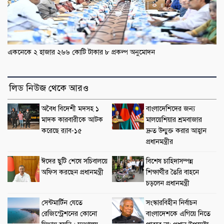
একনেকে ২ হাজার ২৬৬ কোটি টাকার ৮ প্রকল্প অনুমোদন
লিড নিউজ থেকে আরও
অবৈধ বিদেশী মদসহ ১
বাংলাদেশিদের জন্য
মাদক কারবারীকে আটক
মালয়েশিয়ার শ্রমবাজার
করেছে র‌্যাব-১৫
দ্রুত উন্মুক্ত করার আহ্বান
প্রধানমন্ত্রীর
ঈদের ছুটি শেষে সচিবালয়ে
বিশেষ চাহিদাসম্পন্ন
অফিস করছেন প্রধানমন্ত্রী
শিক্ষার্থীর তৈরি বাহনে
চড়লেন প্রধানমন্ত্রী
সেন্টমার্টিন যেতে
সংস্কারবিহীন নির্বাচন
রেজিস্ট্রেশনের কোনো
বাংলাদেশকে এগিয়ে নিতে