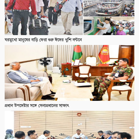
ঘরমুখো মানুষের বাড়ি ফেরা শুরু ঈদের খুশি বণ্টনে
প্রধান উপদেষ্টার সঙ্গে সেনাপ্রধানের সাক্ষাৎ