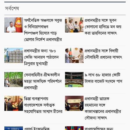
সর্বশেষ
অর্থনৈতিক অঞ্চলকে সবুজ
প্রধানমন্ত্রীর সঙ্গে ভুবন
ও বিনিয়োগবান্ধব
ভোলানো হাসিতে মন জয়
শিল্পাঞ্চল হিসেবে গড়ে
করা তাহসিনের সাক্ষাৎ
তোলার নির্দেশ প্রধানমন্ত্রীর
প্রধানমন্ত্রীর জন্য ৭৮০
প্রধানমন্ত্রীর সঙ্গে বিদায়ী
কেজি আনারস পাঠালেন
নৌবাহিনী প্রধানের সাক্ষাৎ
ত্রিপুরার মুখ্যমন্ত্রী
সেনাবাহিনীর গ্রীষ্মকালীন
৯ লাখ ৩৮ হাজার কোটি
মহড়া আকস্মিক পরিদর্শনে
টাকার বাজেট সংসদে পাস
প্রধানমন্ত্রী
তিস্তা ব্যবস্থাপনায়
প্রধানমন্ত্রী তারেক
বাংলাদেশকে সর্বাত্মক
রহমানের সঙ্গে
সহযোগিতার আশ্বাস চীনের
কাজাখস্তানের প্রধানমন্ত্রীর
সৌজন্য সাক্ষাৎ
ওয়ার্ল্ড ইকোনমিক
বাংলাদেশিদের জন্য