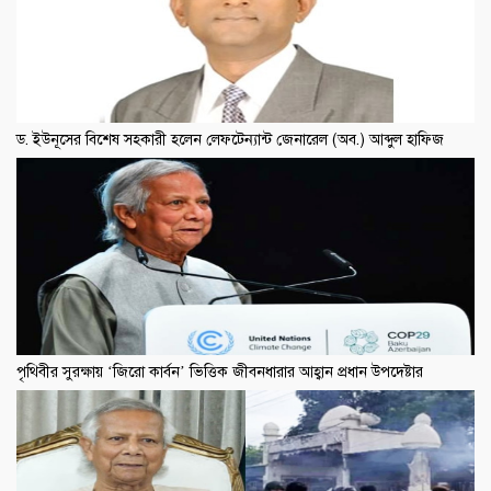
ড. ইউনূসের বিশেষ সহকারী হলেন লেফটেন্যান্ট জেনারেল (অব.) আব্দুল হাফিজ
পৃথিবীর সুরক্ষায় ‘জিরো কার্বন’ ভিত্তিক জীবনধারার আহ্বান প্রধান উপদেষ্টার