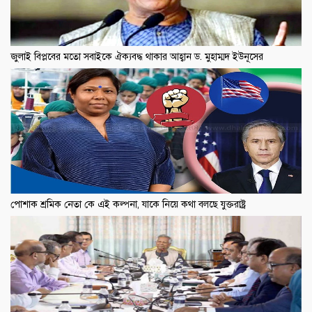
জুলাই বিপ্লবের মতো সবাইকে ঐক্যবদ্ধ থাকার আহ্বান ড. মুহাম্মদ ইউনূসের
পোশাক শ্রমিক নেতা কে এই কল্পনা, যাকে নিয়ে কথা বলছে যুক্তরাষ্ট্র