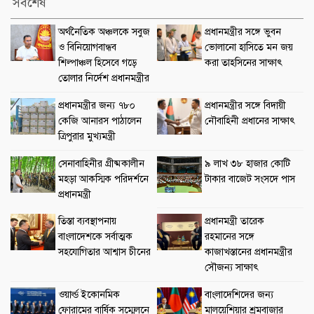
সর্বশেষ
অর্থনৈতিক অঞ্চলকে সবুজ
প্রধানমন্ত্রীর সঙ্গে ভুবন
ও বিনিয়োগবান্ধব
ভোলানো হাসিতে মন জয়
শিল্পাঞ্চল হিসেবে গড়ে
করা তাহসিনের সাক্ষাৎ
তোলার নির্দেশ প্রধানমন্ত্রীর
প্রধানমন্ত্রীর জন্য ৭৮০
প্রধানমন্ত্রীর সঙ্গে বিদায়ী
কেজি আনারস পাঠালেন
নৌবাহিনী প্রধানের সাক্ষাৎ
ত্রিপুরার মুখ্যমন্ত্রী
সেনাবাহিনীর গ্রীষ্মকালীন
৯ লাখ ৩৮ হাজার কোটি
মহড়া আকস্মিক পরিদর্শনে
টাকার বাজেট সংসদে পাস
প্রধানমন্ত্রী
তিস্তা ব্যবস্থাপনায়
প্রধানমন্ত্রী তারেক
বাংলাদেশকে সর্বাত্মক
রহমানের সঙ্গে
সহযোগিতার আশ্বাস চীনের
কাজাখস্তানের প্রধানমন্ত্রীর
সৌজন্য সাক্ষাৎ
ওয়ার্ল্ড ইকোনমিক
বাংলাদেশিদের জন্য
ফোরামের বার্ষিক সম্মেলনে
মালয়েশিয়ার শ্রমবাজার