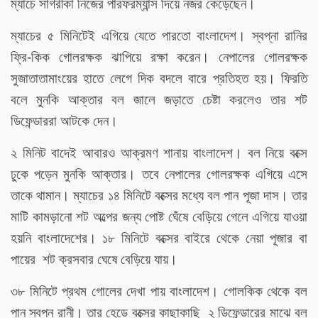
ম্যাচে সাগরীকা নিজের পারফরম্যান্স দিয়ে নজর কেড়েছেন।
ম্যাচের ৫ মিনিটেই এগিয়ে যেতে পারতো বাংলাদেশ। স্বপ্না রানির
ফ্রি-কিক গোলরক্ষক ঝাপিয়ে রক্ষা করেন। নেপালের গোলরক্ষক
সুজাতাতামাংয়ের হাতে লেগে দিক বদলে বারে প্রতিহত হয়। ফিরতি
বলে মুনকি আক্তার বল জালে জড়াতে চেষ্টা করলেও তার শট
ডিফেন্ডাররা আটকে দেন।
২ মিনিট বাদেই আবারও আক্রমণ শানায় বাংলাদেশ। বল নিয়ে বক্সে
ঢুকে পড়েন মুনকি আক্তার। তবে নেপালের গোলরক্ষক এগিয়ে এসে
তাকে থামান। ম্যাচের ১৪ মিনিটে বক্সের মধ্যে বল পান পূজা দাস। তার
মাটি কামড়ানো শট অল্পের জন্য পোষ্ট ঘেঁষে বেড়িয়ে গেলে এগিয়ে যাওয়া
হয়নি বাংলাদেশের। ১৮ মিনিটে বক্সের বাইরে থেকে নেয়া পূজার বা
পায়ের শট ক্রসবার ঘেষে বেড়িয়ে যায়।
৩৮ মিনিটে প্রথম গোলের দেখা পায় বাংলাদেশ। গোলকিক থেকে বল
পান স্বপ্ন রানী। তার হেডে বক্সের কাছাকাছি ২ ডিফেন্ডারের মাঝে বল