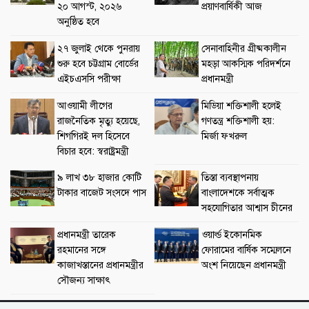
২০ আগস্ট, ২০২৬
প্রয়াণবার্ষিকী আজ
অনুষ্ঠিত হবে
২৭ জুলাই থেকে পুনরায়
সেনাবাহিনীর গ্রীষ্মকালীন
শুরু হবে চট্টগ্রাম বোর্ডের
মহড়া আকস্মিক পরিদর্শনে
এইচএসসি পরীক্ষা
প্রধানমন্ত্রী
আওয়ামী লীগের
মিডিয়া শক্তিশালী হলেই
রাজনৈতিক মৃত্যু হয়েছে,
গণতন্ত্র শক্তিশালী হয়:
শিগগিরই দল হিসেবে
মির্জা ফখরুল
বিচার হবে: স্বরাষ্ট্রমন্ত্রী
৯ লাখ ৩৮ হাজার কোটি
তিস্তা ব্যবস্থাপনায়
টাকার বাজেট সংসদে পাস
বাংলাদেশকে সর্বাত্মক
সহযোগিতার আশ্বাস চীনের
প্রধানমন্ত্রী তারেক
ওয়ার্ল্ড ইকোনমিক
রহমানের সঙ্গে
ফোরামের বার্ষিক সম্মেলনে
কাজাখস্তানের প্রধানমন্ত্রীর
অংশ নিয়েছেন প্রধানমন্ত্রী
সৌজন্য সাক্ষাৎ