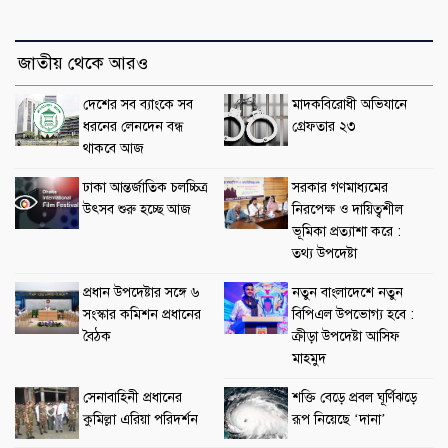
জাতীয় থেকে আরও
দেশের সব ব্যাংকে সব
মাদকবিরোধী অভিযানে
ধরনের লেনদেন বন্ধ
গ্রেফতার ২৩
থাকবে আজ
ঢাকা আন্তর্জাতিক চলচ্চিত্র
সরকার গণমাধ্যমের
উৎসব শুরু হচ্ছে আজ
নিরপেক্ষ ও দায়িত্বশীল
ভূমিকা প্রত্যাশা করে :
তথ্য উপদেষ্টা
প্রধান উপদেষ্টার সঙ্গে ৬
নতুন বাংলাদেশে নতুন
সংস্কার কমিশন প্রধানের
বিপিএল উপভোগ্য হবে :
বৈঠক
ক্রীড়া উপদেষ্টা আসিফ
মাহমুদ
সেনাবাহিনী প্রধানের
শক্তি বেড়ে প্রবল ঘূর্ণিঝড়ে
কুমিল্লা এরিয়া পরিদর্শন
রূপ নিয়েছে ‘দানা’