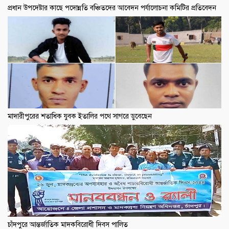
প্রধান উপদেষ্টার কাছে পদোন্নতি বঞ্চিতদের আবেদন পর্যালোচনা কমিটির প্রতিবেদন
মাদারীপুরের শতাধিক যুবক ইতালির পথে সাগরে ডুবেছেন
চাঁদপুরে আন্তর্জাতিক মাদকবিরোধী দিবস পালিত