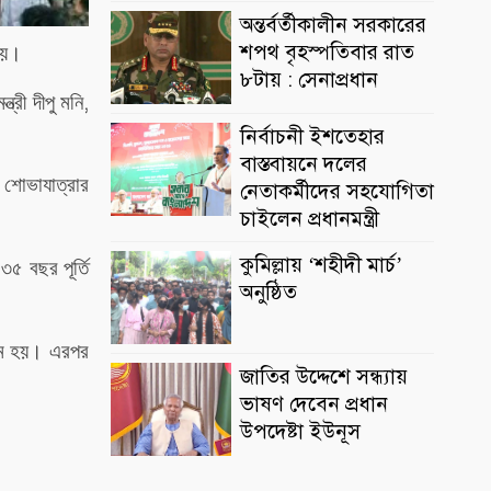
অন্তর্বর্তীকালীন সরকারের
শপথ বৃহস্পতিবার রাত
য়।
৮টায় : সেনাপ্রধান
,
মন্ত্রী
দীপু
মনি
নির্বাচনী ইশতেহার
বাস্তবায়নে দলের
শোভাযাত্রার
নেতাকর্মীদের সহযোগিতা
চাইলেন প্রধানমন্ত্রী
কুমিল্লায় ‘শহীদী মার্চ’
৩৫
বছর
পূর্তি
অনুষ্ঠিত
ম
হয়।
এরপর
জাতির উদ্দেশে সন্ধ্যায়
ভাষণ দেবেন প্রধান
উপদেষ্টা ইউনূস