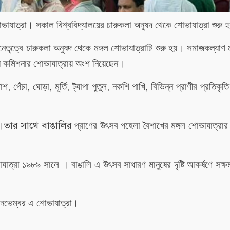
াযাত্রা।
সকাল
বিশ্ববিদ্যালয়ের
চারুকলা
অনুষদ
থেকে
শোভাযাত্রা
শুরু
হ
নেতৃত্বে
চারুকলা
অনুষদ
থেকে
মঙ্গল
শোভাযাত্রাটি
শুরু
হয়।
সমাজকল্যাণ
ি
কমিশনার
শোভাযাত্রায়
অংশ
নিয়েছেন।
,
,
,
,
,
,
োশ
পেঁচা
ঘোড়া
মূর্তি
ট্যাপা
পুতুল
নকশি
পাখি
বিভিন্ন
প্রাণীর
প্রতিকৃতি
তার সাথে বাঙালির
।
প্রাণের
উৎসব
পহেলা
বৈশাখের
মঙ্গল
শোভাযাত্রার
যাত্রা ১৯৮৯
সালে
।
বাঙালি এ
উৎসব
সাধারণ
মানুষের
দৃষ্টি
আকর্ষণে
সক্ষ
নভেম্বর
এ
শোভাযাত্রা।