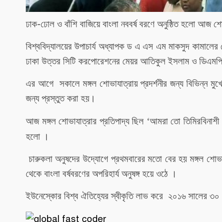
-
ঢাক
ঢোল
ও
বাঁশি
বাজিয়ে
বাংলা
নববর্ষ
বরণে
অনুষ্ঠিত
হলো
আজ শোভ
বিশ্ববিদ্যালয়ের
উপাচার্য
অধ্যাপক
ড
এ
এস
এম
মাকসুদ
কামালের
ঢাকা
উত্তর
সিটি
করপোরেশনের
মেয়র
আতিকুল
ইসলাম
ও
ডিএমপ
এর আগে সকালে
মঙ্গল
শোভাযাত্রায়
প্রদর্শনীর
জন্য
বিভিন্ন
মুখ
জন্য
প্রস্তুত
করা
হয়।
‘
আজ
মঙ্গল
শোভাযাত্রার
প্রতিপাদ্য
ছিল
আমরা
তো
তিমিরবিনাশী
হলো
।
চারুকলা
অনুষদের
উদ্যোগে
প্রথমবারের
মতো
বের
হয়
মঙ্গল
শোভা
থেকে
বাংলা
বর্ষবরণের
অপরিহার্য
অনুষঙ্গ
হয়ে
ওঠে ।
ইউনেস্কোর
বিশ্ব
ঐতিহ্যের
স্বীকৃতি
লাভ
করে
২০১৬
সালের
৩০