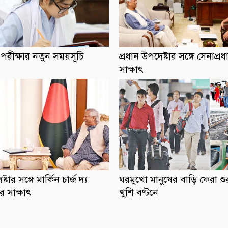
রীক্ষার নতুন সময়সূচি
প্রধান উপদেষ্টার সঙ্গে সেনাপ্র
সাক্ষাৎ
্টার সঙ্গে মার্কিন চার্জ দ্য
ঘরমুখো মানুষের বাড়ি ফেরা শু
ের সাক্ষাৎ
খুশি বণ্টনে