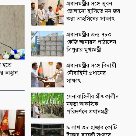
প্রধানমন্ত্রীর সঙ্গে ভুবন
ভোলানো হাসিতে মন জয়
করা তাহসিনের সাক্ষাৎ
প্রধানমন্ত্রীর জন্য ৭৮০
কেজি আনারস পাঠালেন
ত্রিপুরার মুখ্যমন্ত্রী
ী হতে
প্রধানমন্ত্রীর সঙ্গে বিদায়ী
ীর আহ্বান
নৌবাহিনী প্রধানের
সাক্ষাৎ
সেনাবাহিনীর গ্রীষ্মকালীন
মহড়া আকস্মিক
পরিদর্শনে প্রধানমন্ত্রী
৯ লাখ ৩৮ হাজার কোটি
টাকার বাজেট সংসদে