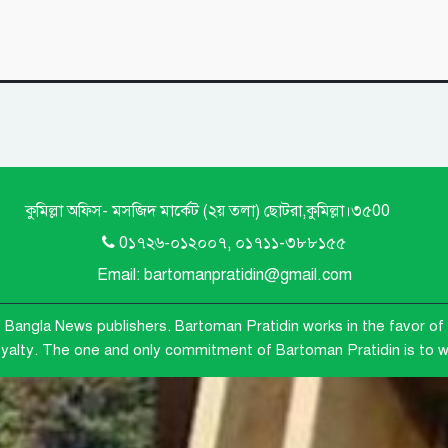
কুমিল্লা অফিস- মসজিদ মার্কেট (২য় তলা) ছোটরা,কুমিল্লা।৩৫00
0১৭২৬-০১২০০৭, ০১৭১১-৩৮৮১৫৫
Email: bartomanpratidin@gmail.com
e Bangla News publishers.
Bartoman Pratidin works in the favor of 
loyalty. The one and only commitment of Bartoman Pratidin is to wo