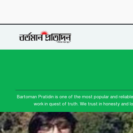
Bartoman Pratidin is one of the most popular and reliabl
work in quest of truth. We trust in honesty and 