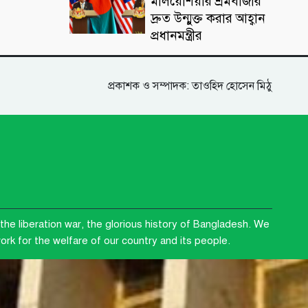
মালয়েশিয়ার শ্রমবাজার
দ্রুত উন্মুক্ত করার আহ্বান
প্রধানমন্ত্রীর
প্রকাশক ও সম্পাদক: তাওহিদ হোসেন মিঠু
the liberation war, the glorious history of Bangladesh. We
rk for the welfare of our country and its people.