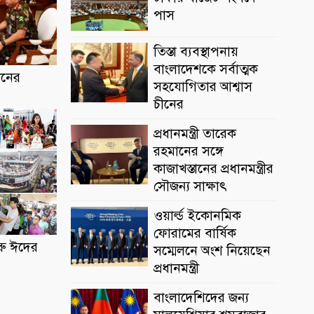
পাস
তিস্তা ব্যবস্থাপনায়
বাংলাদেশকে সর্বাত্মক
ধানের
সহযোগিতার আশ্বাস
চীনের
প্রধানমন্ত্রী তারেক
রহমানের সঙ্গে
কাজাখস্তানের প্রধানমন্ত্রীর
সৌজন্য সাক্ষাৎ
ওয়ার্ল্ড ইকোনমিক
ফোরামের বার্ষিক
রু ঈদের
সম্মেলনে অংশ নিয়েছেন
প্রধানমন্ত্রী
বাংলাদেশিদের জন্য