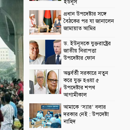
ইউনূস
প্রধান উপদেষ্টার সঙ্গে
বৈঠকের পর যা জানালেন
জামায়াত আমির
ড. ইউনূসকে যুক্তরাষ্ট্রের
জাতীয় নিরাপত্তা
উপদেষ্টার ফোন
অন্তর্বর্তী সরকারে নতুন
করে যুক্ত হওয়া ৫
উপদেষ্টার শপথ
আগামীকাল
আমাকে ‘স্যার’ বলার
দরকার নেই : উপদেষ্টা
নাহিদ