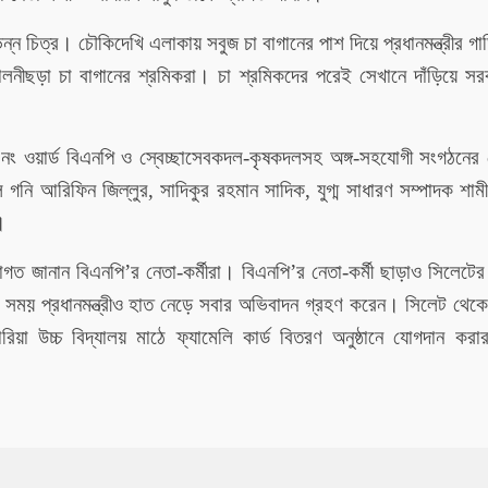
্ন চিত্র। চৌকিদেখি এলাকায় সবুজ চা বাগানের পাশ দিয়ে প্রধানমন্ত্রীর গ
লনীছড়া চা বাগানের শ্রমিকরা। চা শ্রমিকদের পরেই সেখানে দাঁড়িয়ে সর
নং ওয়ার্ড বিএনপি ও স্বেচ্ছাসেবকদল-কৃষকদলসহ অঙ্গ-সহযোগী সংগঠনের ন
গনি আরিফিন জিল্লুর, সাদিকুর রহমান সাদিক, যুগ্ম সাধারণ সম্পাদক শাম
।
’
’
াগত জানান বিএনপি
র নেতা-কর্মীরা। বিএনপি
র নেতা-কর্মী ছাড়াও সিলেটের
 এ সময় প্রধানমন্ত্রীও হাত নেড়ে সবার অভিবাদন গ্রহণ করেন। সিলেট থেক
িয়া উচ্চ বিদ্যালয় মাঠে ফ্যামেলি কার্ড বিতরণ অনুষ্ঠানে যোগদান কর