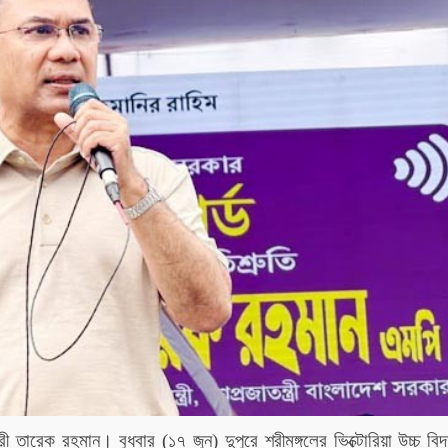
্রী তারেক রহমান। বুধবার (১৭ জুন) দুপুরে শ্রীমঙ্গলের ভিক্টোরিয়া উচ্চ বি