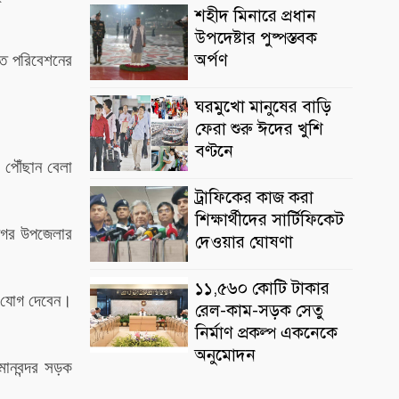
শহীদ মিনারে প্রধান
উপদেষ্টার পুষ্পস্তবক
অর্পণ
গীত পরিবেশনের
ঘরমুখো মানুষের বাড়ি
ফেরা শুরু ঈদের খুশি
বণ্টনে
 পৌঁছান বেলা
ট্রাফিকের কাজ করা
শিক্ষার্থীদের সার্টিফিকেট
াজনগর উপজেলার
দেওয়ার ঘোষণা
১১,৫৬০ কোটি টাকার
ায় যোগ দেবেন।
রেল-কাম-সড়ক সেতু
নির্মাণ প্রকল্প একনেকে
অনুমোদন
মানবন্দর সড়ক