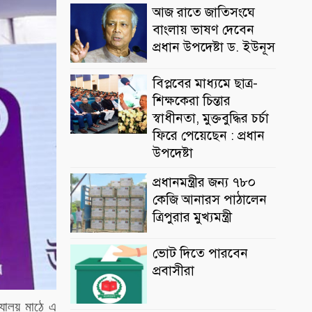
আজ রাতে জাতিসংঘে
বাংলায় ভাষণ দেবেন
প্রধান উপদেষ্টা ড. ইউনূস
বিপ্লবের মাধ্যমে ছাত্র-
শিক্ষকেরা চিন্তার
স্বাধীনতা, মুক্তবুদ্ধির চর্চা
ফিরে পেয়েছেন : প্রধান
উপদেষ্টা
প্রধানমন্ত্রীর জন্য ৭৮০
কেজি আনারস পাঠালেন
ত্রিপুরার মুখ্যমন্ত্রী
ভোট দিতে পারবেন
প্রবাসীরা
দ্যালয় মাঠে এ