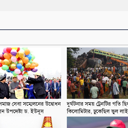
মাজ সেবা সম্মেলনের উদ্বোধন
দুর্ঘটনার সময় ট্রেনটির গতি 
ান উপদেষ্টা ড. ইউনূস
কিলোমিটার, ঢুকেছিল ভুল লা