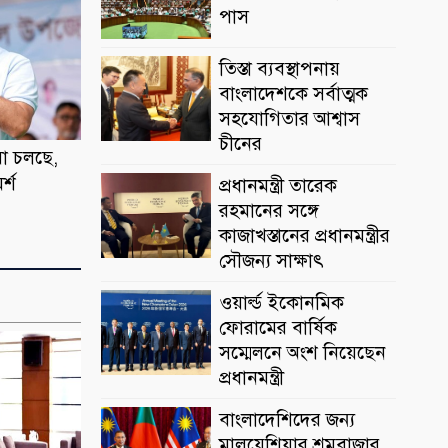
পাস
তিস্তা ব্যবস্থাপনায়
বাংলাদেশকে সর্বাত্মক
সহযোগিতার আশ্বাস
চীনের
রা চলছে,
র্শ
প্রধানমন্ত্রী তারেক
রহমানের সঙ্গে
কাজাখস্তানের প্রধানমন্ত্রীর
সৌজন্য সাক্ষাৎ
ওয়ার্ল্ড ইকোনমিক
ফোরামের বার্ষিক
সম্মেলনে অংশ নিয়েছেন
প্রধানমন্ত্রী
বাংলাদেশিদের জন্য
মালয়েশিয়ার শ্রমবাজার