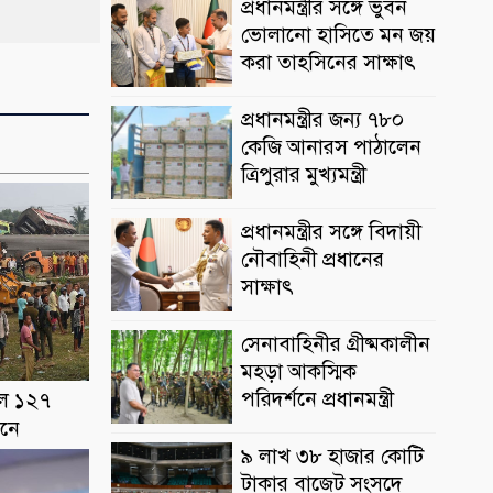
প্রধানমন্ত্রীর সঙ্গে ভুবন
ভোলানো হাসিতে মন জয়
করা তাহসিনের সাক্ষাৎ
প্রধানমন্ত্রীর জন্য ৭৮০
কেজি আনারস পাঠালেন
ত্রিপুরার মুখ্যমন্ত্রী
প্রধানমন্ত্রীর সঙ্গে বিদায়ী
নৌবাহিনী প্রধানের
সাক্ষাৎ
সেনাবাহিনীর গ্রীষ্মকালীন
মহড়া আকস্মিক
পরিদর্শনে প্রধানমন্ত্রী
ছিল ১২৭
ইনে
৯ লাখ ৩৮ হাজার কোটি
টাকার বাজেট সংসদে