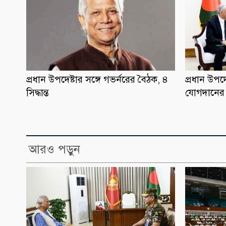
প্রধান উপদেষ্টার সঙ্গে গভর্নরের বৈঠক, ৪
প্রধান উপদে
সিদ্ধান্ত
যোগদানের আ
আরও পড়ুন