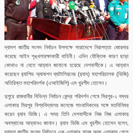
দ্বাদশ জাতীয় সংসদ নির্বাচন উপলক্ষে সারাদেশে নিরাপত্তা জোরদার
করেছে আইন শৃঙ্খলারক্ষাকারী বাহিনী। এদিন যৌক্তিক কারণ ছাড়া
কোথাও না যেতে আহ্বান জানানো হয়েছে দেশবাসীকে। এ আহ্বান
করেছেন র‌্যাপিড অ্যাকশন ব্যাটালিয়নের (র‌্যাব) মহাপরিচালক (ডিজি)
অতিরিক্ত মহাপরিদর্শক (এআইজিপি) এম খুরশীদ হোসেন।
দুপুরে রাজধানীর বিভিন্ন নির্বাচন কেন্দ্র পরিদর্শন শেষে মিরপুর-২ নম্বর
এলাকায় মিরপুর বিশ্ববিদ্যালয় কলেজে সাংবাদিকদের সঙ্গে মতবিনিময়
করেন র‌্যাব ডিজি। এ সময় তিনি দেশবাসীকে নিজ নিজ এলাকায়
অবস্থানের আহ্বানও জানান। র‌্যাব ডিজি এম খুরশীদ হোসেন বলেন,
দ্বাদশ জাতীয় সংসদ নির্বাচনে এক এলাকার মানুষ অন্য এলাকায় গেলে