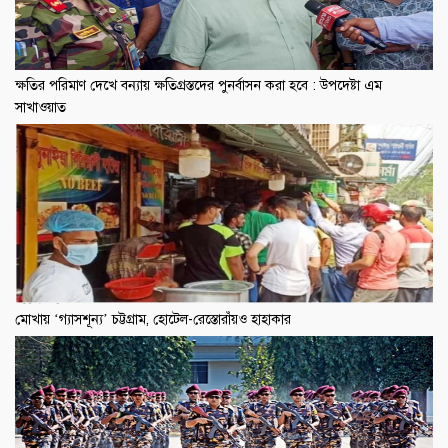
ক্ষতির পরিমাণ দেখে বন্যায় ক্ষতিগ্রস্তদের পুনর্বাসন করা হবে : উপদেষ্টা এম
সাখাওয়াত
মোখায় ‘গ্যাসশূন্য’ চট্টগ্রাম, হোটেল-রেস্তোরাঁয়ও হাহাকার