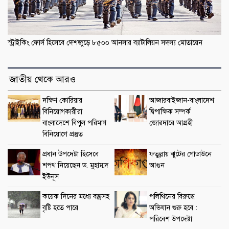
স্ট্রাইকিং ফোর্স হিসেবে দেশজুড়ে ৮৫০০ আনসার ব্যাটালিয়ন সদস্য মোতায়েন
জাতীয় থেকে আরও
দক্ষিণ কোরিয়ার
আজারবাইজান-বাংলাদেশ
বিনিয়োগকারীরা
দ্বিপাক্ষিক সম্পর্ক
বাংলাদেশে বিপুল পরিমাণ
জোরদারে আগ্রহী
বিনিয়োগে প্রস্তুত
প্রধান উপদেষ্টা হিসেবে
ফতুল্লায় ঝুটের গোডাউনে
শপথ নিয়েছেন ড. মুহাম্মদ
আগুন
ইউনূস
কয়েক দিনের মধ্যে বজ্রসহ
পলিথিনের বিরুদ্ধে
বৃষ্টি হতে পারে
অভিযান শুরু হবে :
পরিবেশ উপদেষ্টা