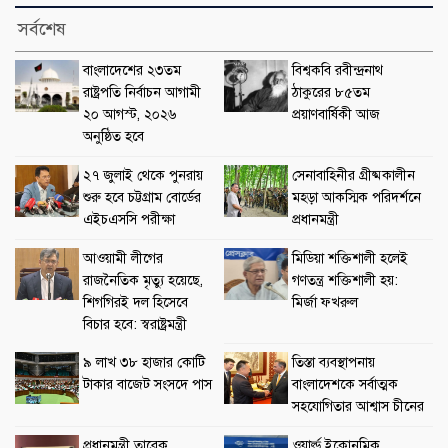
সর্বশেষ
বাংলাদেশের ২৩তম
বিশ্বকবি রবীন্দ্রনাথ
রাষ্ট্রপতি নির্বাচন আগামী
ঠাকুরের ৮৫তম
২০ আগস্ট, ২০২৬
প্রয়াণবার্ষিকী আজ
অনুষ্ঠিত হবে
২৭ জুলাই থেকে পুনরায়
সেনাবাহিনীর গ্রীষ্মকালীন
শুরু হবে চট্টগ্রাম বোর্ডের
মহড়া আকস্মিক পরিদর্শনে
এইচএসসি পরীক্ষা
প্রধানমন্ত্রী
আওয়ামী লীগের
মিডিয়া শক্তিশালী হলেই
রাজনৈতিক মৃত্যু হয়েছে,
গণতন্ত্র শক্তিশালী হয়:
শিগগিরই দল হিসেবে
মির্জা ফখরুল
বিচার হবে: স্বরাষ্ট্রমন্ত্রী
৯ লাখ ৩৮ হাজার কোটি
তিস্তা ব্যবস্থাপনায়
টাকার বাজেট সংসদে পাস
বাংলাদেশকে সর্বাত্মক
সহযোগিতার আশ্বাস চীনের
প্রধানমন্ত্রী তারেক
ওয়ার্ল্ড ইকোনমিক