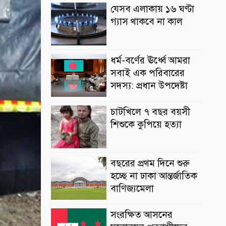
যেসব এলাকায় ১৬ ঘণ্টা
গ্যাস থাকবে না কাল
ধর্ম-বর্ণের ঊর্ধ্বে আমরা
সবাই এক পরিবারের
সদস্য: প্রধান উপদেষ্টা
চাটখিলে ৭ বছর বয়সী
শিশুকে কুপিয়ে হত্যা
বছরের প্রথম দিনে শুরু
হচ্ছে না ঢাকা আন্তর্জাতিক
বাণিজ্যমেলা
সংরক্ষিত আসনের