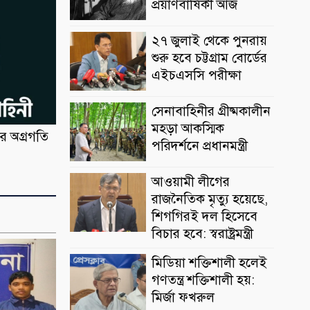
প্রয়াণবার্ষিকী আজ
২৭ জুলাই থেকে পুনরায়
শুরু হবে চট্টগ্রাম বোর্ডের
এইচএসসি পরীক্ষা
সেনাবাহিনীর গ্রীষ্মকালীন
মহড়া আকস্মিক
 অগ্রগতি
পরিদর্শনে প্রধানমন্ত্রী
আওয়ামী লীগের
রাজনৈতিক মৃত্যু হয়েছে,
শিগগিরই দল হিসেবে
বিচার হবে: স্বরাষ্ট্রমন্ত্রী
মিডিয়া শক্তিশালী হলেই
গণতন্ত্র শক্তিশালী হয়:
মির্জা ফখরুল