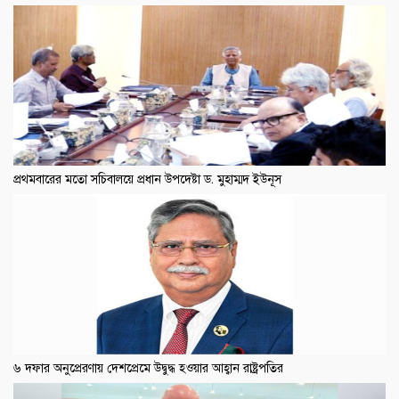
প্রথমবারের মতো সচিবালয়ে প্রধান উপদেষ্টা ড. মুহাম্মদ ইউনূস
৬ দফার অনুপ্রেরণায় দেশপ্রেমে উদ্বুদ্ধ হওয়ার আহ্বান রাষ্ট্রপতির