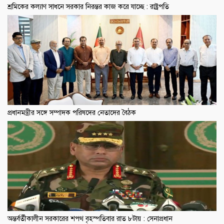
শ্রমিকের কল্যাণ সাধনে সরকার নিরন্তর কাজ করে যাচ্ছে : রাষ্ট্রপতি
প্রধানমন্ত্রীর সঙ্গে সম্পাদক পরিষদের নেতাদের বৈঠক
অন্তর্বর্তীকালীন সরকারের শপথ বৃহস্পতিবার রাত ৮টায় : সেনাপ্রধান