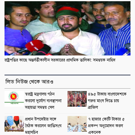
রাষ্ট্রপতির কাছে অন্তর্বর্তীকালীন সরকারের প্রাথমিক তালিকা: সমন্বয়ক নাহিদ
লিড নিউজ থেকে আরও
স্বরাষ্ট্র মন্ত্রণালয় গঠন
৪৯৫ টাকায় বাংলাদেশকে
করলো দুর্যোগ ব্যবস্থাপনা
গরুর মাংস দিতে চায়
সহায়তা সমন্বয় সেল
ব্রাজিল
প্রধান উপদেষ্টার সঙ্গে
৭ হাজার কোটি টাকার ৫
বৈঠক করলেন জাতিসংঘ
প্রকল্প অনুমোদন করল
মহাসচিব
একনেক