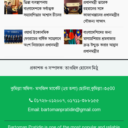
তিস্তা ব্যবস্থাপনায়
প্রধানমন্ত্রী তারেক
বাংলাদেশকে সর্বাত্মক
রহমানের সঙ্গে
সহযোগিতার আশ্বাস চীনের
কাজাখস্তানের প্রধানমন্ত্রীর
সৌজন্য সাক্ষাৎ
ওয়ার্ল্ড ইকোনমিক
বাংলাদেশিদের জন্য
ফোরামের বার্ষিক সম্মেলনে
মালয়েশিয়ার শ্রমবাজার
অংশ নিয়েছেন প্রধানমন্ত্রী
দ্রুত উন্মুক্ত করার আহ্বান
প্রধানমন্ত্রীর
প্রকাশক ও সম্পাদক: তাওহিদ হোসেন মিঠু
কুমিল্লা অফিস- মসজিদ মার্কেট (২য় তলা) ছোটরা,কুমিল্লা।৩৫00
0১৭২৬-০১২০০৭, ০১৭১১-৩৮৮১৫৫
Email: bartomanpratidin@gmail.com
Bartoman Pratidin is one of the most popular and reliable