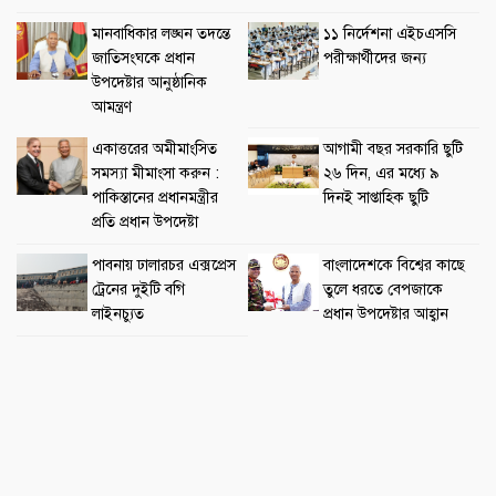
মানবাধিকার লঙ্ঘন তদন্তে
১১ নির্দেশনা এইচএসসি
জাতিসংঘকে প্রধান
পরীক্ষার্থীদের জন্য
উপদেষ্টার আনুষ্ঠানিক
আমন্ত্রণ
একাত্তরের অমীমাংসিত
আগামী বছর সরকারি ছুটি
সমস্যা মীমাংসা করুন :
২৬ দিন, এর মধ্যে ৯
পাকিস্তানের প্রধানমন্ত্রীর
দিনই সাপ্তাহিক ছুটি
প্রতি প্রধান উপদেষ্টা
পাবনায় ঢালারচর এক্সপ্রেস
বাংলাদেশকে বিশ্বের কাছে
ট্রেনের দুইটি বগি
তুলে ধরতে বেপজাকে
লাইনচ্যুত
প্রধান উপদেষ্টার আহ্বান