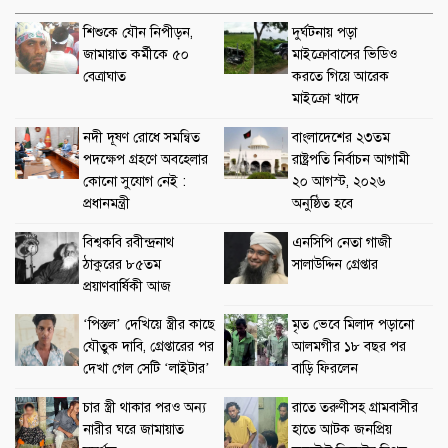
শিশুকে যৌন নিপীড়ন,
দুর্ঘটনায় পড়া
জামায়াত কর্মীকে ৫০
মাইক্রোবাসের ভিডিও
বেত্রাঘাত
করতে গিয়ে আরেক
মাইক্রো খাদে
নদী দূষণ রোধে সমন্বিত
বাংলাদেশের ২৩তম
পদক্ষেপ গ্রহণে অবহেলার
রাষ্ট্রপতি নির্বাচন আগামী
কোনো সুযোগ নেই :
২০ আগস্ট, ২০২৬
প্রধানমন্ত্রী
অনুষ্ঠিত হবে
বিশ্বকবি রবীন্দ্রনাথ
এনসিপি নেতা গাজী
ঠাকুরের ৮৫তম
সালাউদ্দিন গ্রেপ্তার
প্রয়াণবার্ষিকী আজ
‘পিস্তল’ দেখিয়ে স্ত্রীর কাছে
মৃত ভেবে মিলাদ পড়ানো
যৌতুক দাবি, গ্রেপ্তারের পর
আলমগীর ১৮ বছর পর
দেখা গেল সেটি ‘লাইটার’
বাড়ি ফিরলেন
চার স্ত্রী থাকার পরও অন্য
রাতে তরুণীসহ গ্রামবাসীর
নারীর ঘরে জামায়াত
হাতে আটক জনপ্রিয়