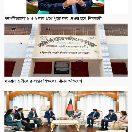
পদার্থবিজ্ঞানের ৬ ও ৭ নম্বর প্রশ্নে পুরো নম্বর দেওয়া হবে: শিক্ষামন্ত্রী
মাদরাসা ছাত্রীকে কু-প্রস্তাব শিক্ষকের, থানায় অভিযোগ