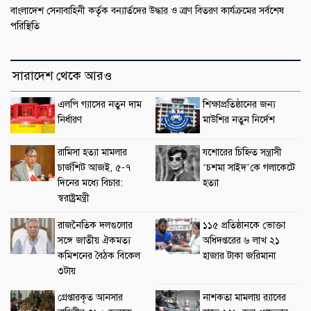
বাংলাদেশ সেনাবাহিনী কর্তৃক বন্যার্তদের উদ্ধার ও ত্রাণ বিতরণ কার্যক্রমের সর্বশেষ
পরিস্থিতি
সারাদেশ থেকে আরও
এলপি গ্যাসের নতুন দাম
শিক্ষাপ্রতিষ্ঠানের জন্য
নির্ধারণ
মাউশির নতুন নির্দেশ
রামিসা হত্যা মামলার
যশোরের চিহ্নিত সন্ত্রাসী
চার্জশিট আজই, ৫-৭
‘চশমা সাইদ’কে গলাকেটে
দিনের মধ্যে বিচার:
হত্যা
স্বরাষ্ট্রমন্ত্রী
রাজনৈতিক দলগুলোর
১১৫ প্রতিষ্ঠানকে ভোক্তা
সঙ্গে জাতীয় ঐকমত্য
অধিদপ্তরের ৬ লাখ ২১
কমিশনের বৈঠক বিকেল
হাজার টাকা জরিমানা
৩টায়
গ্রেপ্তারকৃত আনসার
নাশকতা মামলায় র‌্যাবের