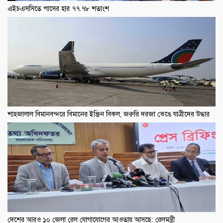
এইচএসসিতে পাসের হার ৭৭.৭৮ শতাংশ
শাহজালাল বিমানবন্দরে বিমানের ইঞ্জিন বিকল, জরুরি দরজা ভেঙে যাত্রীদের উদ্ধার
দেশের আরও ১০ জেলা রেল যোগাযোগের আওতায় আসছে: রেলমন্ত্রী