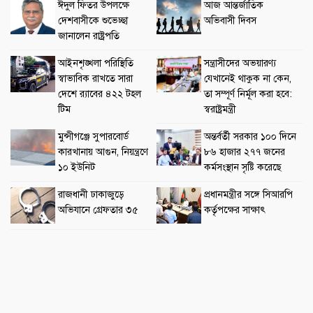
ঈদুল ফিতর উপলক্ষে
আজ আন্তর্জাতিক
দেশবাসীকে শুভেচ্ছা
অভিবাসী দিবস
জানালেন রাষ্ট্রপতি
আইনশৃঙ্খলা পরিস্থিতি
সন্ত্রাসীদের অভয়ারণ্য
স্বাভাবিক রাখতে সারা
যেখানেই থাকুক না কেন,
দেশে র‌্যাবের ৪২২ টহল
তা সম্পূর্ণ নির্মূল করা হবে:
টিম
স্বরাষ্ট্রমন্ত্রী
মুন্সীগঞ্জে সুপারবোর্ড
অন্তর্বর্তী সরকার ১০০ দিনে
কারখানায় আগুন, নিয়ন্ত্রণে
৮৬ হাজার ২৭৭ জনের
১০ ইউনিট
কর্মসংস্থান সৃষ্টি করেছে
রাজধানী ঢাকাজুড়ে
প্রধানমন্ত্রীর সঙ্গে সিআরপি
অভিযানে গ্রেফতার ৩৫
কর্তৃপক্ষের সাক্ষাৎ