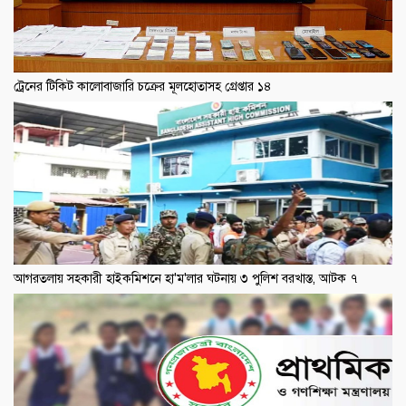
ট্রেনের টিকিট কালোবাজারি চক্রের মূলহোতাসহ গ্রেপ্তার ১৪
আগরতলায় সহকারী হাইকমিশনে হা'ম'লার ঘটনায় ৩ পুলিশ বরখাস্ত, আটক ৭