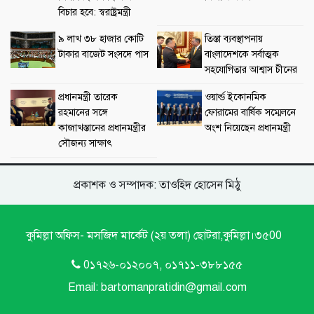
বিচার হবে: স্বরাষ্ট্রমন্ত্রী
৯ লাখ ৩৮ হাজার কোটি
তিস্তা ব্যবস্থাপনায়
টাকার বাজেট সংসদে পাস
বাংলাদেশকে সর্বাত্মক
সহযোগিতার আশ্বাস চীনের
প্রধানমন্ত্রী তারেক
ওয়ার্ল্ড ইকোনমিক
রহমানের সঙ্গে
ফোরামের বার্ষিক সম্মেলনে
কাজাখস্তানের প্রধানমন্ত্রীর
অংশ নিয়েছেন প্রধানমন্ত্রী
সৌজন্য সাক্ষাৎ
প্রকাশক ও সম্পাদক: তাওহিদ হোসেন মিঠু
কুমিল্লা অফিস- মসজিদ মার্কেট (২য় তলা) ছোটরা,কুমিল্লা।৩৫00
0১৭২৬-০১২০০৭, ০১৭১১-৩৮৮১৫৫
Email: bartomanpratidin@gmail.com