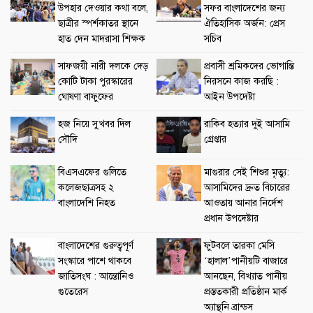
উপহার দেওয়ার কথা বলে,
সফর বাংলাদেশের জন্য
ছাত্রীর স্পর্শকাতর স্থানে
ঐতিহাসিক অর্জন: প্রেস
হাত দেন মাদরাসা শিক্ষক
সচিব
সাফজয়ী নারী দলকে দেড়
প্রবাসী শ্রমিকদের ভোগান্তি
কোটি টাকা পুরস্কারের
নিরসনে কাজ করছি :
ঘোষণা বাফুফের
আইন উপদেষ্টা
হজ নিয়ে সুখবর দিল
রাকিব হত্যার দুই আসামি
সৌদি
গ্রেপ্তার
বিএসএফের গুলিতে
মাগুরার সেই শিশুর মৃত্যু:
কলেজছাত্রসহ ২
আসামিদের দ্রুত বিচারের
বাংলাদেশি নিহত
আওতায় আনার নির্দেশ
প্রধান উপদেষ্টার
বাংলাদেশের গুরুত্বপূর্ণ
ফুটবলে তারকা মেসি
সংস্কারে পাশে থাকবে
‘হালাল’পানীয়টি বাজারে
জাতিসংঘ : আন্তোনিও
আনছেন, বিখ্যাত পানীয়
গুতেরেস
প্রস্ততকারী প্রতিষ্ঠান মার্ক
অ্যান্থনি ব্রান্ডস