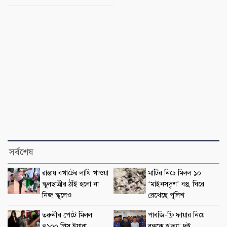
সর্বশেষ
রাস্তায় বখাটের লাথি খাওয়া
মাটির নিচে মিলল ১০
স্কুলছাত্রীর ঠাঁই হলো না
‘মাইনসদৃশ’ বস্তু, ঘিরে
নিজ স্কুলেও
রেখেছে পুলিশ
তরুনীর পেটে মিলল
পাবজি-ফ্রি ফায়ার নিয়ে
৪১০০ পিস ইয়াবা
বন্ধুকে হ'ত্যা: দুই