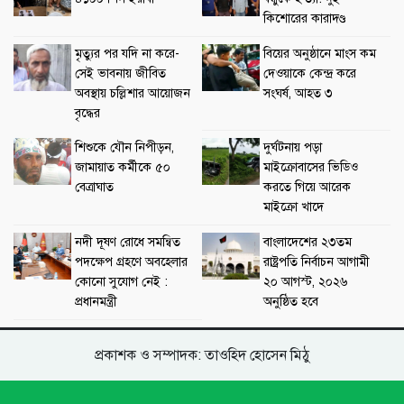
কিশোরের কারাদণ্ড
মৃত্যুর পর যদি না করে-
বিয়ের অনুষ্ঠানে মাংস কম
সেই ভাবনায় জীবিত
দেওয়াকে কেন্দ্র করে
অবস্থায় চল্লিশার আয়োজন
সংঘর্ষ, আহত ৩
বৃদ্ধের
শিশুকে যৌন নিপীড়ন,
দুর্ঘটনায় পড়া
জামায়াত কর্মীকে ৫০
মাইক্রোবাসের ভিডিও
বেত্রাঘাত
করতে গিয়ে আরেক
মাইক্রো খাদে
নদী দূষণ রোধে সমন্বিত
বাংলাদেশের ২৩তম
পদক্ষেপ গ্রহণে অবহেলার
রাষ্ট্রপতি নির্বাচন আগামী
কোনো সুযোগ নেই :
২০ আগস্ট, ২০২৬
প্রধানমন্ত্রী
অনুষ্ঠিত হবে
প্রকাশক ও সম্পাদক: তাওহিদ হোসেন মিঠু