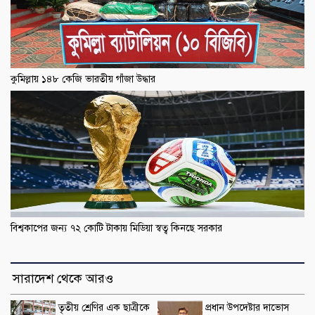
কুমিল্লায় ১৪৮ কেজি ভারতীয় গাঁজা উদ্ধার
বিশ্বকাপের জন্য ৭২ কোটি টাকায় মিডিয়া স্বত্ব কিনছে সরকার
সারাদেশ থেকে আরও
তৃতীয় শ্রেণির এক ছাত্রীকে
প্রধান উপদেষ্টার দাভোস