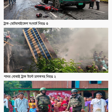
ট্রাক-মোটরসাইকেল সংঘর্ষে নিহত ৩
পাথর বোঝাই ট্রাক উল্টে চালকসহ নিহত ২