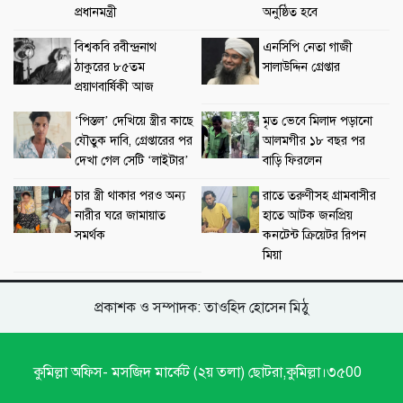
প্রধানমন্ত্রী
অনুষ্ঠিত হবে
বিশ্বকবি রবীন্দ্রনাথ
এনসিপি নেতা গাজী
ঠাকুরের ৮৫তম
সালাউদ্দিন গ্রেপ্তার
প্রয়াণবার্ষিকী আজ
‘পিস্তল’ দেখিয়ে স্ত্রীর কাছে
মৃত ভেবে মিলাদ পড়ানো
যৌতুক দাবি, গ্রেপ্তারের পর
আলমগীর ১৮ বছর পর
দেখা গেল সেটি ‘লাইটার’
বাড়ি ফিরলেন
চার স্ত্রী থাকার পরও অন্য
রাতে তরুণীসহ গ্রামবাসীর
নারীর ঘরে জামায়াত
হাতে আটক জনপ্রিয়
সমর্থক
কনটেন্ট ক্রিয়েটর রিপন
মিয়া
প্রকাশক ও সম্পাদক: তাওহিদ হোসেন মিঠু
কুমিল্লা অফিস- মসজিদ মার্কেট (২য় তলা) ছোটরা,কুমিল্লা।৩৫00