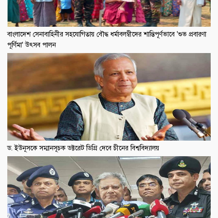
বাংলাদেশ সেনাবাহিনীর সহযোগিতায় বৌদ্ধ ধর্মাবলম্বীদের শান্তিপূর্ণভাবে 'শুভ প্রবারণা
পূর্ণিমা' উৎসব পালন
ড. ইউনূসকে সম্মানসূচক ডক্টরেট ডিগ্রি দেবে চীনের বিশ্ববিদ্যালয়