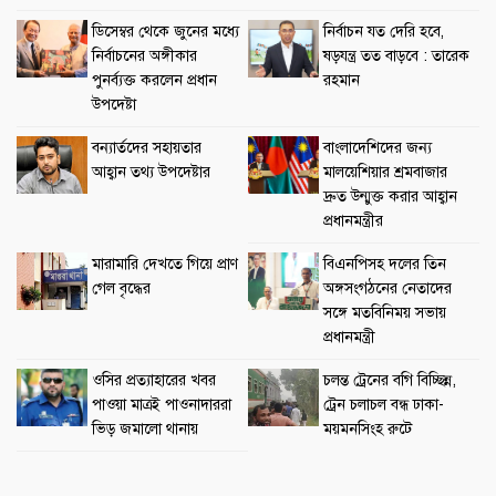
ডিসেম্বর থেকে জুনের মধ্যে
নির্বাচন যত দেরি হবে,
নির্বাচনের অঙ্গীকার
ষড়যন্ত্র তত বাড়বে : তারেক
পুনর্ব্যক্ত করলেন প্রধান
রহমান
উপদেষ্টা
বন্যার্তদের সহায়তার
বাংলাদেশিদের জন্য
আহ্বান তথ্য উপদেষ্টার
মালয়েশিয়ার শ্রমবাজার
দ্রুত উন্মুক্ত করার আহ্বান
প্রধানমন্ত্রীর
মারামারি দেখতে গিয়ে প্রাণ
বিএনপিসহ দলের তিন
গেল বৃদ্ধের
অঙ্গসংগঠনের নেতাদের
সঙ্গে মতবিনিময় সভায়
প্রধানমন্ত্রী
ওসির প্রত্যাহারের খবর
চলন্ত ট্রেনের বগি বিচ্ছিন্ন,
পাওয়া মাত্রই পাওনাদাররা
ট্রেন চলাচল বন্ধ ঢাকা-
ভিড় জমালো থানায়
ময়মনসিংহ রুটে