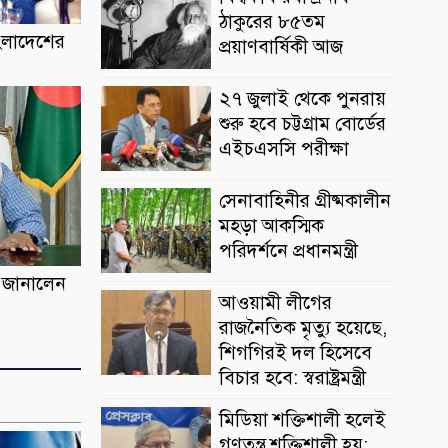
ঠাকুরের ৮৫তম
ংলাদেশের
প্রয়াণবার্ষিকী আজ
২৭ জুলাই থেকে পুনরায়
শুরু হবে চট্টগ্রাম বোর্ডের
এইচএসসি পরীক্ষা
সেনাবাহিনীর গ্রীষ্মকালীন
মহড়া আকস্মিক
পরিদর্শনে প্রধানমন্ত্রী
া জানালেন
আওয়ামী লীগের
রাজনৈতিক মৃত্যু হয়েছে,
শিগগিরই দল হিসেবে
বিচার হবে: স্বরাষ্ট্রমন্ত্রী
মিডিয়া শক্তিশালী হলেই
গণতন্ত্র শক্তিশালী হয়: