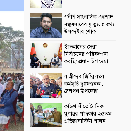
প্রবীণ সাংবাদিক এরশাদ
মজুমদারের মৃ'ত্যুতে তথ্য
উপদেষ্টার শোক
ইতিহাসের সেরা
নির্বাচনের পরিকল্পনা
করছি: প্রধান উপদেষ্টা
যাত্রীদের জিম্মি করে
কর্মসূচি দুঃখজনক :
রেলপথ উপদেষ্টা
কাউখালীতে দৈনিক
যুগান্তর পত্রিকার ২৫তম
প্রতিষ্ঠাবার্ষিকী পালন