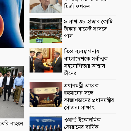
মির্জা ফখরুল
৯ লাখ ৩৮ হাজার কোটি
টাকার বাজেট সংসদে
পাস
তিস্তা ব্যবস্থাপনায়
বাংলাদেশকে সর্বাত্মক
সহযোগিতার আশ্বাস
চীনের
প্রধানমন্ত্রী তারেক
রহমানের সঙ্গে
কাজাখস্তানের প্রধানমন্ত্রীর
সৌজন্য সাক্ষাৎ
ওয়ার্ল্ড ইকোনমিক
র তৈরি বাহনে
ফোরামের বার্ষিক