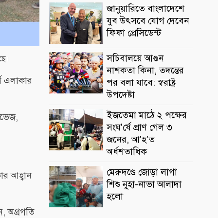
জানুয়ারিতে বাংলাদেশে
যুব উৎসবে যোগ দেবেন
ফিফা প্রেসিডেন্ট
সচিবালয়ে আগুন
েছে।
নাশকতা কিনা, তদন্তের
্ণ এলাকার
পর বলা যাবে: স্বরাষ্ট্র
উপদেষ্টা
ইজতেমা মাঠে ২ পক্ষের
রভেজ,
সংঘ'র্ষে প্রাণ গেল ৩
জনের, আ'হ'ত
অর্ধশতাধিক
মেরুদণ্ডে জোড়া লাগা
ার আহ্বান
শিশু নুহা-নাভা আলাদা
হলো
ন, অগ্রগতি