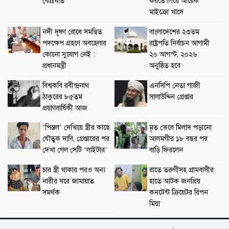
বেত্রাঘাত
করতে গিয়ে আরেক
মাইক্রো খাদে
নদী দূষণ রোধে সমন্বিত
বাংলাদেশের ২৩তম
পদক্ষেপ গ্রহণে অবহেলার
রাষ্ট্রপতি নির্বাচন আগামী
কোনো সুযোগ নেই :
২০ আগস্ট, ২০২৬
প্রধানমন্ত্রী
অনুষ্ঠিত হবে
বিশ্বকবি রবীন্দ্রনাথ
এনসিপি নেতা গাজী
ঠাকুরের ৮৫তম
সালাউদ্দিন গ্রেপ্তার
প্রয়াণবার্ষিকী আজ
‘পিস্তল’ দেখিয়ে স্ত্রীর কাছে
মৃত ভেবে মিলাদ পড়ানো
যৌতুক দাবি, গ্রেপ্তারের পর
আলমগীর ১৮ বছর পর
দেখা গেল সেটি ‘লাইটার’
বাড়ি ফিরলেন
চার স্ত্রী থাকার পরও অন্য
রাতে তরুণীসহ গ্রামবাসীর
নারীর ঘরে জামায়াত
হাতে আটক জনপ্রিয়
সমর্থক
কনটেন্ট ক্রিয়েটর রিপন
মিয়া