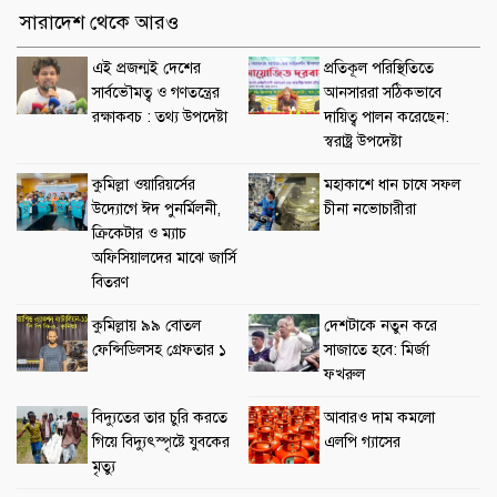
সারাদেশ থেকে আরও
এই প্রজন্মই দেশের
প্রতিকূল পরিস্থিতিতে
সার্বভৌমত্ব ও গণতন্ত্রের
আনসাররা সঠিকভাবে
রক্ষাকবচ : তথ্য উপদেষ্টা
দায়িত্ব পালন করেছেন:
স্বরাষ্ট্র উপদেষ্টা
কুমিল্লা ওয়ারিয়র্সের
মহাকাশে ধান চাষে সফল
উদ্যোগে ঈদ পুনর্মিলনী,
চীনা নভোচারীরা
ক্রিকেটার ও ম্যাচ
অফিসিয়ালদের মাঝে জার্সি
বিতরণ
কুমিল্লায় ৯৯ বোতল
দেশটাকে নতুন করে
ফেন্সিডিলসহ গ্রেফতার ১
সাজাতে হবে: মির্জা
ফখরুল
বিদ্যুতের তার চুরি করতে
আবারও দাম কমলো
গিয়ে বিদ্যুৎস্পৃষ্টে যুবকের
এলপি গ্যাসের
মৃত্যু